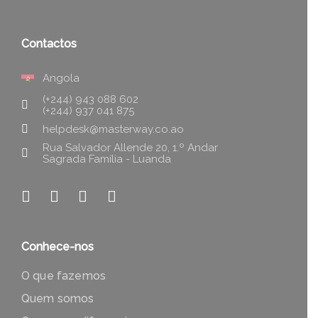
Contactos
Angola
(+244) 943 088 602
(+244) 937 041 875
helpdesk@masterway.co.ao
Rua Salvador Allende 20, 1.º Andar
Sagrada Família - Luanda
Conhece-nos
O que fazemos
Quem somos