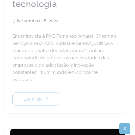
tecnologia
Novembro 28, 2024
Em entrevista à PME Fernando Amaral, Chairman
Sendys Group, CEO Alidata e Sendys justifica o
marco de quatro décadas com a “contínua
capacidade de antever as necessidades das
empresas e de adaptação e inovação
constantes”, “num mundo em constante
evolução”.
Ler mais
X