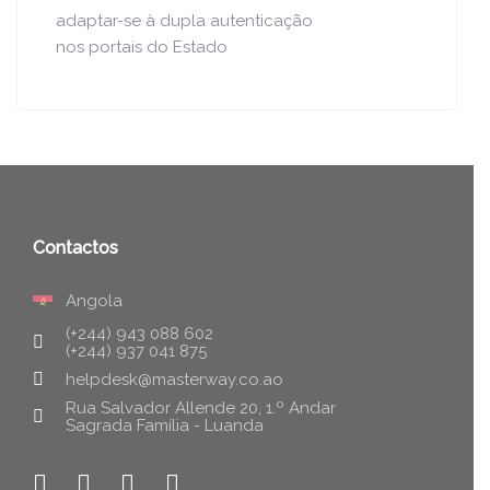
adaptar-se à dupla autenticação
nos portais do Estado
Contactos
Angola
(+244) 943 088 602
(+244) 937 041 875
helpdesk@masterway.co.ao
Rua Salvador Allende 20, 1.º Andar
Sagrada Família - Luanda