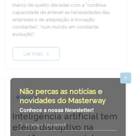
marco de quatro décadas com a “contínua
capacidade de antever as necessidades das
empresas e de adaptação e inovação
constantes”, “num mundo em constante
evolução”.
Ler mais
X
Não percas as notícias e
Notícias
novidades do Masterway
Conhece a nossa Newsletter!
Inteligência artificial tem
efeito disruptivo na