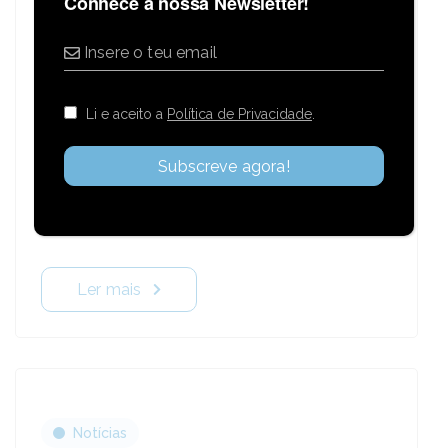
Conhece a nossa Newsletter!
Novembro 21, 2024
A taxa de poupança é crucial para a segurança
e saúde financeira das famílias, permitindo
Li e aceito a
Política de Privacidade
.
enfrentar imprevistos e alcançar objetivos a
longo prazo, como comprar uma casa ou
garantir uma reforma tranquila. Apesar da sua
importância, em Portugal, firma-se instável e
abaixo da média europeia.
Ler mais
Notícias