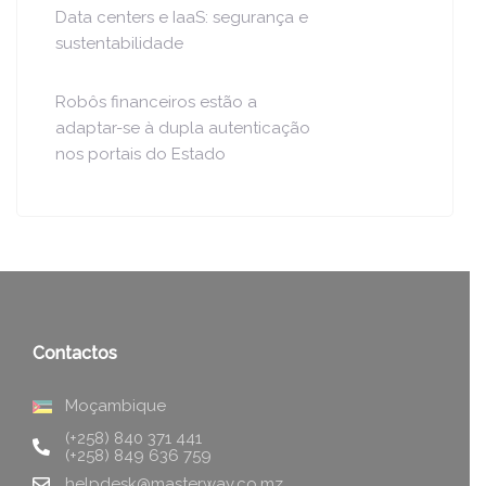
Data centers e IaaS: segurança e
sustentabilidade
Robôs financeiros estão a
adaptar-se à dupla autenticação
nos portais do Estado
Contactos
Moçambique
(+258) 840 371 441
(+258) 849 636 759
helpdesk@masterway.co.mz