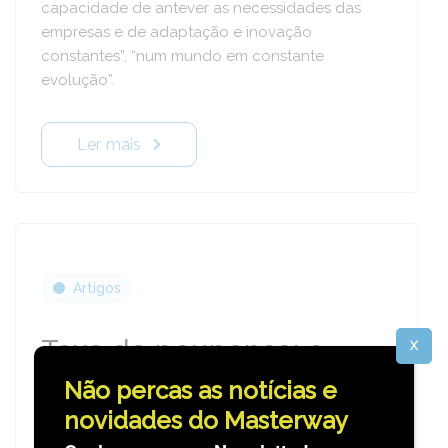
capacidade de antever as necessidades das
empresas e de adaptação e inovação
constantes”, “num mundo em constante
evolução”.
Ler mais
Artigos
Taxa de poupança: o
X
grande indicador da
Não percas as notícias e
saúde financeira
novidades do Masterway