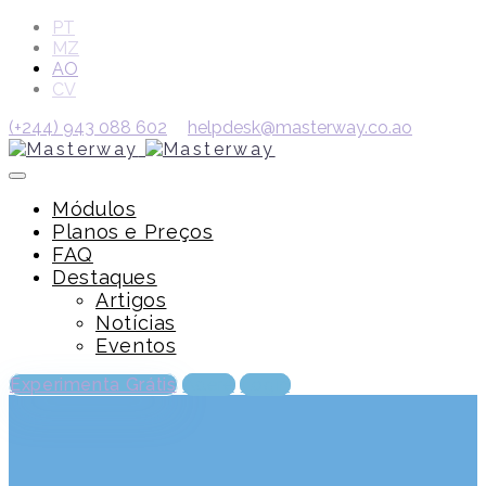
PT
MZ
AO
CV
(+244) 943 088 602
helpdesk@masterway.co.ao
Módulos
Planos e Preços
FAQ
Destaques
Artigos
Notícias
Eventos
Experimenta Grátis
Adere
Login