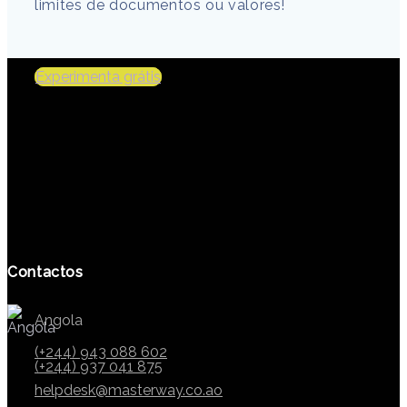
limites de documentos ou valores!
Experimenta grátis
Contactos
Angola
(+244) 943 088 602
(+244) 937 041 875
helpdesk@masterway.co.ao