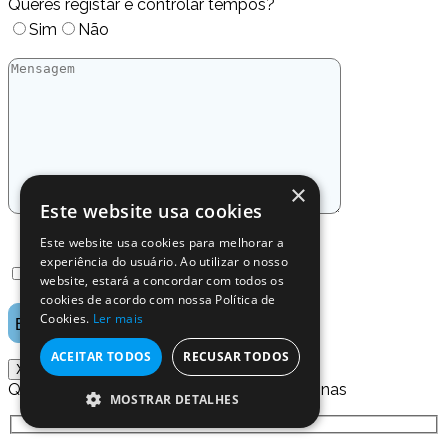
Queres registar e controlar tempos?
Sim
Não
×
Este website usa cookies
Este website usa cookies para melhorar a
experiência do usuário. Ao utilizar o nosso
Li e aceito a
Política de Privacidade
.
website, estará a concordar com todos os
cookies de acordo com nossa Política de
Cookies.
Ler mais
ACEITAR TODOS
RECUSAR TODOS
X
Quero saber mais sobre o Masterway Oficinas
MOSTRAR DETALHES