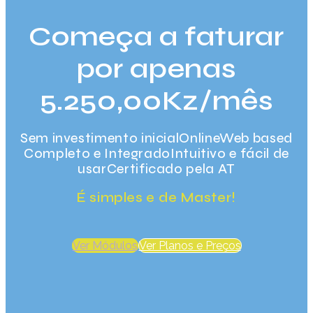
Começa a
faturar
por apenas
5.250,00Kz/mês
Sem investimento inicial
Online
Web based
Completo e Integrado
Intuitivo e fácil de
usar
Certificado pela AT
É simples e de Master!
Ver Módulos
Ver Planos e Preços