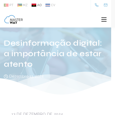
PT
MZ
AO
CV
Desinformação digital:
a importância de estar
atento
Dezembro 13, 2024
13 DE DEZEMBRO DE 2024