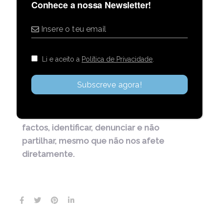
Conhece a nossa Newsletter!
informação. Por exemplo, o fenómeno
clickbait
, que consiste na criação de
imagens, manchetes e títulos
sensacionalistas e manipulados, para levar as
Li e aceito a
Política de Privacidade
.
pessoas a clicar para obter mais informação.
Muitas vezes é difícil perceber e contornar a
desinformação, mas cabe a cada um e a
todos nós, travá-la. Como?
Verificar os
factos, identificar, denunciar e não
partilhar, mesmo que não nos afete
diretamente.