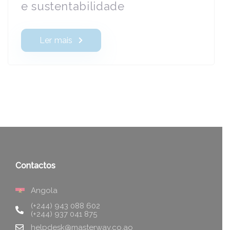
e sustentabilidade
Ler mais
Contactos
Angola
(+244) 943 088 602
(+244) 937 041 875
helpdesk@masterway.co.ao