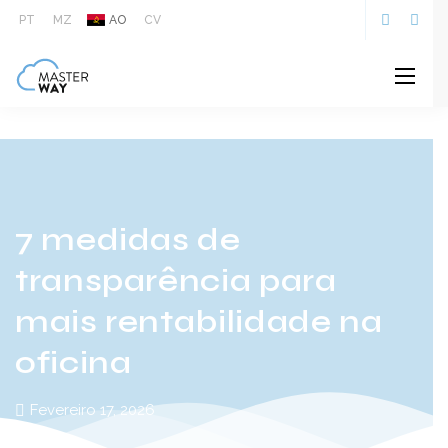
A transparência na oficina aumenta a confiança do cliente,
PT
MZ
AO
CV
melhora a eficiência operacional e impulsiona a rentabilidade
com apoio da tecnologia.
7 medidas de
transparência para
mais rentabilidade na
oficina
Fevereiro 17, 2026