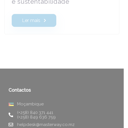
e sustentabilidade
Ler mais
Contactos
Moçambique
(+258) 840 371 441
(+258) 849 636 759
helpdesk@masterway.co.mz