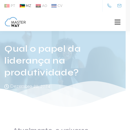
PT
MZ
AO
CV
Qual o papel da
liderança na
produtividade?
Dezembro 20, 2024