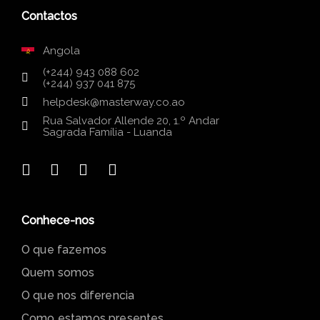
Contactos
Angola
(+244) 943 088 602
(+244) 937 041 875
helpdesk@masterway.co.ao
Rua Salvador Allende 20, 1.º Andar
Sagrada Família - Luanda
Conhece-nos