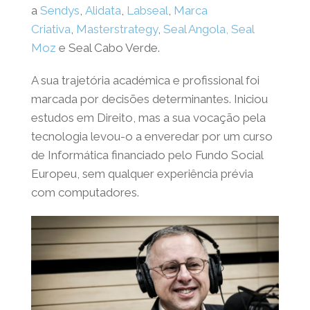
em Portugal, Angola e Moçambique. Em
2009, fundou o
Grupo Sendys
, que
atualmente engloba diversas empresas,
entre as quais
a
Sendys
,
Alidata
,
Labseal
,
Marca
Criativa
,
Masterstrategy
,
S
eal Angola
,
Seal
Moz
e Seal Cabo Verde.
A sua trajetória académica e profissional foi
marcada por decisões determinantes. Iniciou
estudos em Direito, mas a sua vocação pela
tecnologia levou-o a enveredar por um
curso de Informática financiado pelo Fundo
Social Europeu, sem qualquer experiência
prévia com computadores.