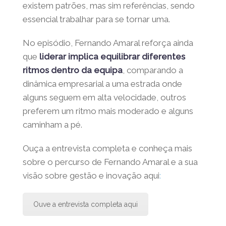
nunca tomou decisões como empregado
que não tomaria como empresário. Para
ele,
o conceito de
liderança
evoluiu
, e
hoje não existem patrões, mas sim
referências, sendo essencial trabalhar para
se tornar uma.
No episódio, Fernando Amaral reforça ainda
que
liderar implica equilibrar diferentes
ritmos dentro da equipa
, comparando a
dinâmica empresarial a uma estrada onde
alguns seguem em alta velocidade, outros
preferem um ritmo mais moderado e alguns
caminham a pé.
Ouça a entrevista completa e conheça mais
sobre o percurso de Fernando Amaral e a