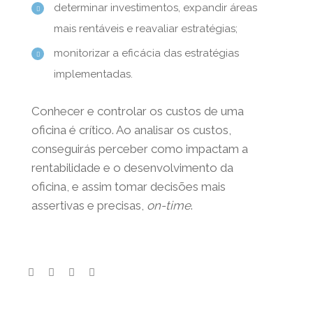
determinar investimentos, expandir áreas
mais rentáveis e reavaliar estratégias;
monitorizar a eficácia das estratégias
implementadas.
Conhecer e controlar os custos de uma
oficina é crítico. Ao analisar os custos,
conseguirás perceber como impactam a
X
rentabilidade e o desenvolvimento da
Não percas as notícias e
oficina, e assim tomar decisões mais
novidades do Masterway
assertivas e precisas,
on-time
.
Conhece a nossa Newsletter!
Li e aceito a
Política de Privacidade
.