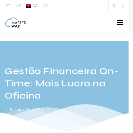
Gere a tua oficina com informação em tempo real e finanças
PT
MZ
AO
CV
on-time. Automatiza processos, melhora decisões e aumenta a
rentabilidade com software de gestão.
Gestão Financeira On-
Time: Mais Lucro na
Oficina
Janeiro 26, 2026