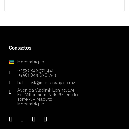
Contactos
Moçambique
(+258) 840 371 441
(+258) 849 636 759
helpdesk@masterway.co.mz
Avenida Vladimir Lenine, 174
Ed. Millennium Park, 6º Direito
Torre A – Maputo
Moçambique