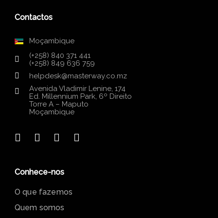
Contactos
Moçambique
(+258) 840 371 441
(+258) 849 636 759
helpdesk@masterway.co.mz
Avenida Vladimir Lenine, 174
Ed. Millennium Park, 6º Direito
Torre A – Maputo
Moçambique
Conhece-nos
O que fazemos
Quem somos