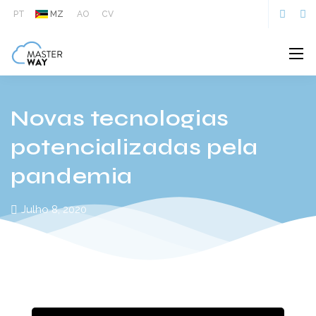
PT
MZ
AO
CV
Novas tecnologias
potencializadas pela
pandemia
Julho 8, 2020