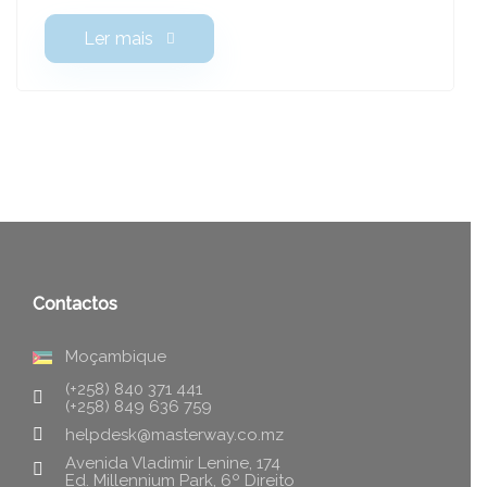
Ler mais
Contactos
Moçambique
(+258) 840 371 441
(+258) 849 636 759
helpdesk@masterway.co.mz
Avenida Vladimir Lenine, 174
Ed. Millennium Park, 6º Direito