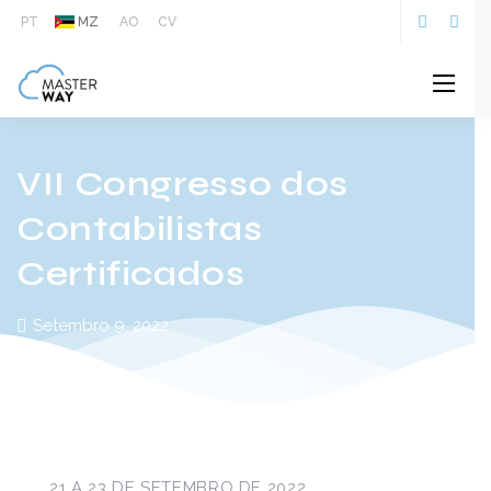
PT
MZ
AO
CV
VII Congresso dos
Contabilistas
Certificados
Setembro 9, 2022
21 A 23 DE SETEMBRO DE 2022