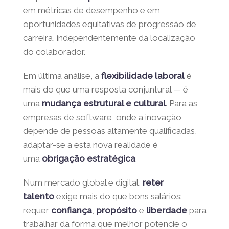
trabalho remoto
e o
valor humano da
presença física
. Contudo, é crucial que as
empresas criem
políticas claras
, baseadas
em métricas de desempenho e em
oportunidades equitativas de progressão de
carreira, independentemente da localização
do colaborador.
Em última análise, a
flexibilidade laboral
é
mais do que uma resposta conjuntural — é
uma
mudança estrutural e cultural
. Para as
empresas de software, onde a inovação
depende de pessoas altamente qualificadas,
adaptar-se a esta nova realidade é
uma
obrigação estratégica
.
Num mercado global e digital,
reter