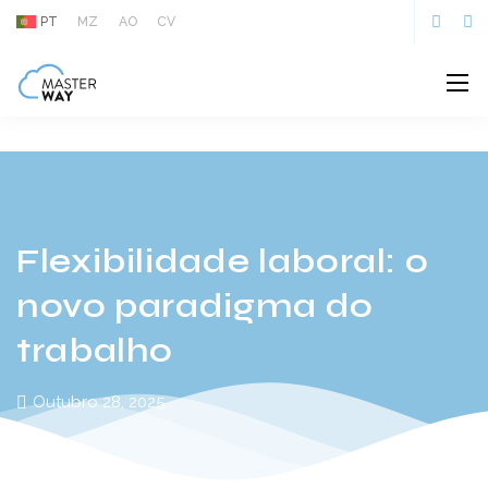
O futuro do trabalho é flexível. Neste artigo falamos de como
PT
MZ
AO
CV
o teletrabalho e os modelos híbridos estão a transformar a
produtividade, a cultura e a retenção de talento.
Flexibilidade laboral: o
novo paradigma do
trabalho
Outubro 28, 2025