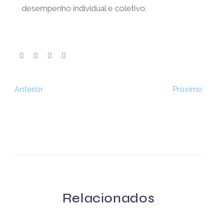
talento
exige mais do que bons salários:
requer
confiança
,
propósito
e
liberdade
para
trabalhar da forma que melhor potencie o
desempenho individual e coletivo.
X
Não percas as notícias e
Próximo
Anterior
novidades do Masterway
Conhece a nossa Newsletter!
Li e aceito a
Política de Privacidade
.