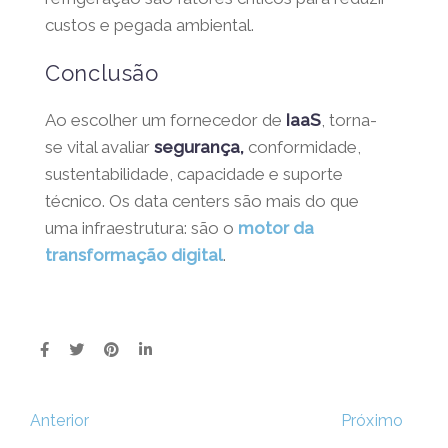
custos e pegada ambiental.
Conclusão
X
Ao escolher um fornecedor de
IaaS
, torna-
Não percas as notícias e
se vital avaliar
segurança,
conformidade,
novidades do Masterway
sustentabilidade, capacidade e suporte
Conhece a nossa Newsletter!
técnico. Os data centers são mais do que
uma infraestrutura: são o
motor da
transformação digital
.
Li e aceito a
Política de Privacidade
.
Próximo
Anterior