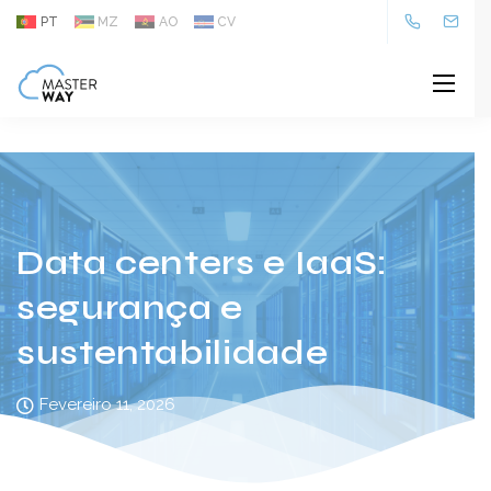
Os data centers são o motor da transformação digital.
PT
MZ
AO
CV
Segurança, eficiência e sustentabilidade fazem a diferença na
escolha do IaaS certo.
Data centers e IaaS:
segurança e
sustentabilidade
Fevereiro 11, 2026