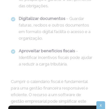
das obrigações.
Digitalizar documentos
– Guardar
faturas, recibos e outros documentos
em formato digital facilita o acesso e a
organização.
Aproveitar benefícios fiscais
–
Identificar incentivos fiscais pode ajudar
a reduzir a carga tributária.
Cumprir o calendário fiscal é fundamental
para uma gestão financeira responsável e
eficiente. O recurso a um software de
gestão empresarial pode simplificar este
X
processo, garantindo que todas as