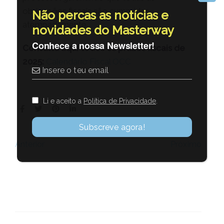
obrigações fiscais são cumpridas
Não percas as notícias e
atempadamente.
novidades do Masterway
Conhece a nossa Newsletter!
Consulta aqui todos os prazos fiscais de
2025:
Calendário Fiscal OCC
Li e aceito a
Política de Privacidade
.
Próximo
Anterior