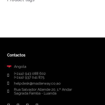
Contactos
Angola
(+244) 943 088 602
(+244) 937 041 875
helpdesk@masterway.co.ao
Rua Salvador Allende 20, 1.º Andar
Sagrada Família - Luanda