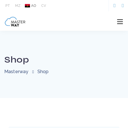
PT
MZ
AO
CV
Shop
Masterway
Shop