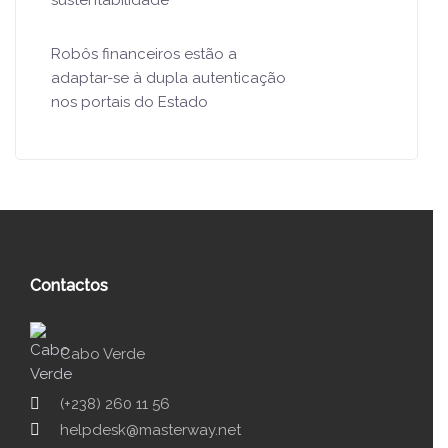
sustentabilidade
Robôs financeiros estão a
adaptar-se à dupla autenticação
nos portais do Estado
Contactos
Cabo Verde
(+238) 260 11 56
helpdesk@masterway.net