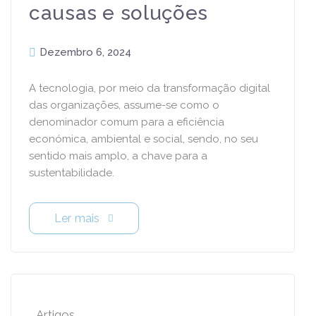
causas e soluções
Dezembro 6, 2024
A tecnologia, por meio da transformação digital
das organizações, assume-se como o
denominador comum para a eficiência
económica, ambiental e social, sendo, no seu
X
sentido mais amplo, a chave para a
sustentabilidade.
Não percas as notícias e
novidades do Masterway
Ler mais
Conhece a nossa Newsletter!
Li e aceito a
Política de Privacidade
.
Artigos