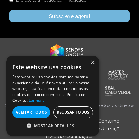
×
Este website usa cookies
Este website usa cookies para melhorar a
experiência do usuário. Ao utilizar o nosso
website, estará a concordar com todos os
cookies de acordo com nossa Política de
Cookies.
Ler mais
2024 © Desenvolvido por Masterstrategy. Todos os direitos
ACEITAR TODOS
RECUSAR TODOS
reservados.
Resolução Alternativa de Litígios de Consumo
|
MOSTRAR DETALHES
Política de privacidade
|
Condições de Utilização
|
Livro de reclamações