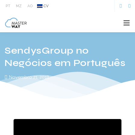
PT
MZ
AO
CV
SendysGroup no
Negócios em Português
Novembro 21, 2018