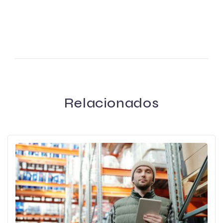
Próximo
Anterior
X
Não percas as notícias e
novidades do Masterway
Conhece a nossa Newsletter!
Relacionados
Li e aceito a
Política de Privacidade
.