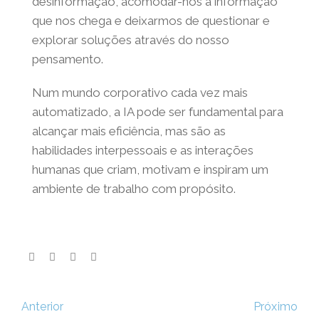
limitar o desenvolvimento dessas
habilidades. Ou seja, se nos basearmos
exclusivamente em sugestões e soluções
geradas pela IA, podemos ser vítimas da
desinformação, acomodar-nos à
informação que nos chega e deixarmos de
questionar e explorar soluções através do
nosso pensamento.
Num mundo corporativo cada vez mais
automatizado, a IA pode ser fundamental
para alcançar mais eficiência, mas são as
habilidades interpessoais e as interações
humanas que criam, motivam e inspiram um
ambiente de trabalho com propósito.