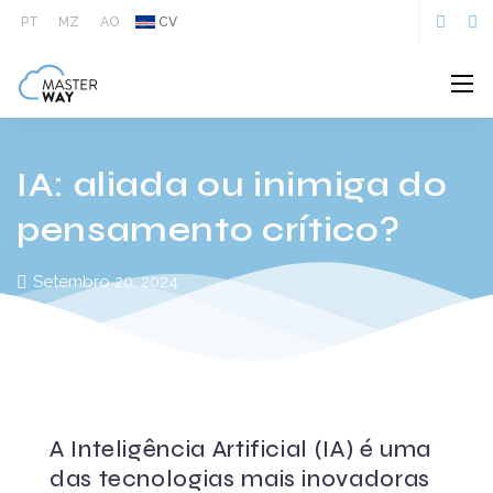
PT
MZ
AO
CV
IA: aliada ou inimiga do
pensamento crítico?
Setembro 20, 2024
A Inteligência Artificial (IA) é
uma das tecnologias mais