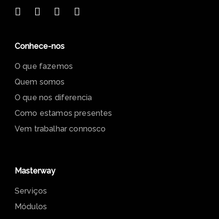
(Chamada para a rede fixa nacional)
helpdesk@masterway.net
Av. 5 de Outubro, N.º 125, Piso 6
1050-052 Lisboa
Conhece-nos
O que fazemos
Quem somos
O que nos diferencia
Como estamos presentes
Vem trabalhar connosco